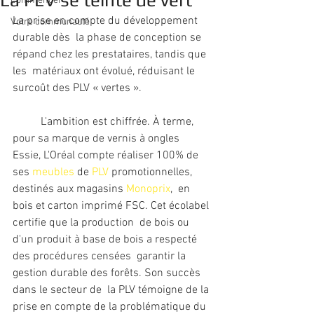
La PLV se teinte de vert
Commencer
La prise en compte du développement 
Votre communauté
durable dès  la phase de conception se 
répand chez les prestataires, tandis que 
les  matériaux ont évolué, réduisant le 
surcoût des PLV « vertes ». 
	L'ambition est chiffrée. À terme, 
pour sa marque de vernis à ongles 
Essie, L'Oréal compte réaliser 100% de 
ses 
meubles
 de 
PLV
 promotionnelles, 
destinés aux magasins 
Monoprix
,  en 
bois et carton imprimé FSC. Cet écolabel 
certifie que la production  de bois ou 
d'un produit à base de bois a respecté 
des procédures censées  garantir la 
gestion durable des forêts. Son succès 
dans le secteur de  la PLV témoigne de la 
prise en compte de la problématique du 