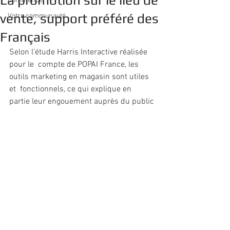
La promotion sur le lieu de
Commencer
vente, support préféré des
Votre communauté
Français
Selon l’étude Harris Interactive réalisée 
pour le  compte de POPAI France, les 
outils marketing en magasin sont utiles 
et  fonctionnels, ce qui explique en 
partie leur engouement auprès du public