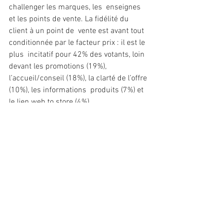
challenger les marques, les  enseignes 
et les points de vente. La fidélité du 
client à un point de  vente est avant tout 
conditionnée par le facteur prix : il est le 
plus  incitatif pour 42% des votants, loin 
devant les promotions (19%),  
l’accueil/conseil (18%), la clarté de l’offre 
(10%), les informations  produits (7%) et 
le lien web to store (4%)
Source LSA Janvier 2019
Voir tout
Posts récents